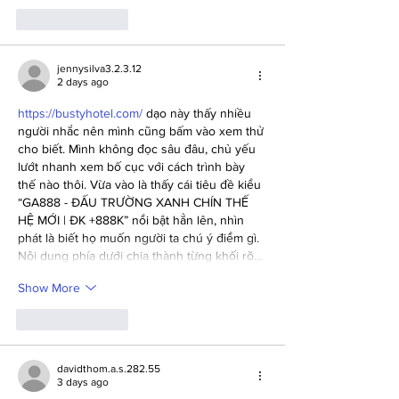
Like
Reply
jennysilva3.2.3.12
2 days ago
https://bustyhotel.com/
 dạo này thấy nhiều 
người nhắc nên mình cũng bấm vào xem thử 
cho biết. Mình không đọc sâu đâu, chủ yếu 
lướt nhanh xem bố cục với cách trình bày 
thế nào thôi. Vừa vào là thấy cái tiêu đề kiểu 
“GA888 - ĐẤU TRƯỜNG XANH CHÍN THẾ 
HỆ MỚI | ĐK +888K” nổi bật hẳn lên, nhìn 
phát là biết họ muốn người ta chú ý điểm gì. 
Nội dung phía dưới chia thành từng khối rõ…
Show More
Like
Reply
davidthom.a.s.282.55
3 days ago