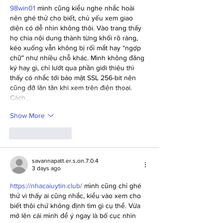
98win01
 mình cũng kiểu nghe nhắc hoài 
nên ghé thử cho biết, chủ yếu xem giao 
diện có dễ nhìn không thôi. Vào trang thấy 
họ chia nội dung thành từng khối rõ ràng, 
kéo xuống vẫn không bị rối mắt hay “ngợp 
chữ” như nhiều chỗ khác. Mình không đăng 
ký hay gì, chỉ lướt qua phần giới thiệu thì 
thấy có nhắc tới bảo mật SSL 256-bit nên 
cũng đỡ lăn tăn khi xem trên điện thoại. 
Cách…
Show More
Like
Reply
savannapatt.er.s.on.7.0.4
3 days ago
https://nhacaiuytin.club/
 mình cũng chỉ ghé 
thử vì thấy ai cũng nhắc, kiểu vào xem cho 
biết thôi chứ không định tìm gì cụ thể. Vừa 
mở lên cái mình để ý ngay là bố cục nhìn 