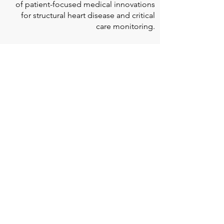
of patient-focused medical innovations
for structural heart disease and critical
care monitoring.
At
Edwards Lifesciences
, we listen when
patients talk. Why? Because patients
provide us with information about their
experience, which can help us improve
our products. Their stories inspire us to
continue to fight on their behalf. And they
can provide comfort and support to each
other when we help them connect." If you
would like to learn more about Edwards
Lifesciences, their resources for patients,
and their Patient Experience, click
here
.
Doherty Cella Keane LLP
is a national law
firm dedicated to representing individuals
seeking Social Security disability benefits.
With over 40 years in Social Security