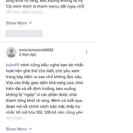
từng khối rõ ràng, kéo xuống không bị rối. 
Cái mình thích là thanh menu đặt ngay chỗ 
dễ nhìn, bấm qua lại…
Show More
Like
Reply
melaniemarshall6592
2 days ago
kubet11
 mình cũng kiểu nghe bạn bè nhắc 
hoài nên ghé thử cho biết, chủ yếu xem 
trang bày biện ra sao chứ không đọc sâu. 
Vừa vào thấy giao diện khá sáng sủa, nhìn 
hiện đại và dễ định hướng, kéo xuống 
không bị “ngợp” vì các phần được chia 
thành từng khối rõ ràng. Mình có lướt qua 
đoạn nói về chính sách bảo mật, thấy họ 
nhắc tới mã hóa SSL 128-bit nên cũng yên 
tâm phần…
Show More