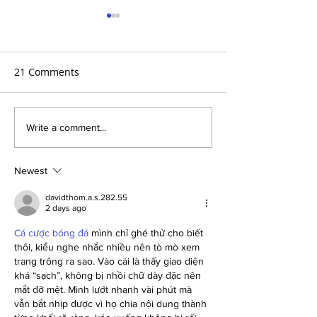
21 Comments
Danielle Barcla
Kourtenay S. Jackson
Write a comment...
Newest
davidthom.a.s.282.55
2 days ago
Cá cược bóng đá
 mình chỉ ghé thử cho biết 
thôi, kiểu nghe nhắc nhiều nên tò mò xem 
trang trông ra sao. Vào cái là thấy giao diện 
khá “sạch”, không bị nhồi chữ dày đặc nên 
mắt đỡ mệt. Mình lướt nhanh vài phút mà 
vẫn bắt nhịp được vì họ chia nội dung thành 