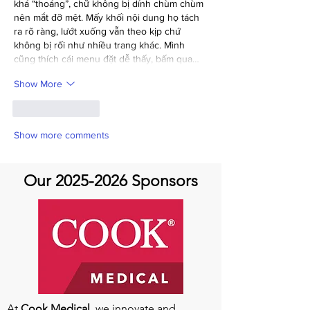
khá “thoáng”, chữ không bị dính chùm chùm 
nên mắt đỡ mệt. Mấy khối nội dung họ tách 
ra rõ ràng, lướt xuống vẫn theo kịp chứ 
không bị rối như nhiều trang khác. Mình 
cũng thích cái menu đặt dễ thấy, bấm qua…
Show More
Like
Reply
Show more comments
Our
2025-2026
Sponsors
At
Cook Medical
, we innovate and