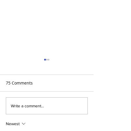
75 Comments
It's Topic Tuesd
July Recap: Genetics and
Write a comment...
Aortic Disease
Newest