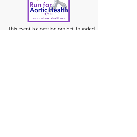
This event is a passion project, founded
and directed, by Carmen David after
surviving an aortic dissection in May 2015,
22hrs after the birth of her second
daughter.
Run for Aortic Health
raises
funds specifically earmarked for research
to be sent to The John Ritter Foundation
for their research program (JRRP), and
other related research studies and
initiatives for Aortic Aneurysm and Aortic
Dissection; This crucial work paves the
way for aortic disease to be better
understood and managed.