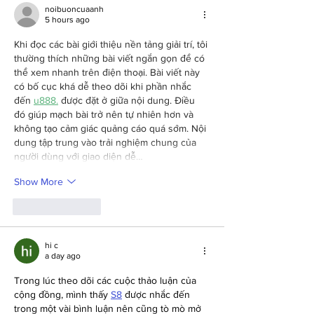
noibuoncuaanh
5 hours ago
Khi đọc các bài giới thiệu nền tảng giải trí, tôi 
thường thích những bài viết ngắn gọn để có 
thể xem nhanh trên điện thoại. Bài viết này 
có bố cục khá dễ theo dõi khi phần nhắc 
đến 
u888.
 được đặt ở giữa nội dung. Điều 
đó giúp mạch bài trở nên tự nhiên hơn và 
không tạo cảm giác quảng cáo quá sớm. Nội 
dung tập trung vào trải nghiệm chung của 
người dùng với giao diện dễ…
Show More
Like
Reply
hi c
a day ago
Trong lúc theo dõi các cuộc thảo luận của 
cộng đồng, mình thấy 
S8
 được nhắc đến 
trong một vài bình luận nên cũng tò mò mở 